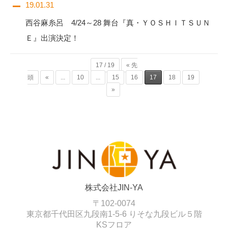
19.01.31
西谷麻糸呂 4/24～28 舞台『真・ＹＯＳＨＩＴＳＵＮ
Ｅ』出演決定！
17 / 19
« 先
頭
«
...
10
...
15
16
17
18
19
»
株式会社JIN-YA
〒102-0074
東京都千代田区九段南1-5-6 りそな九段ビル５階
KSフロア