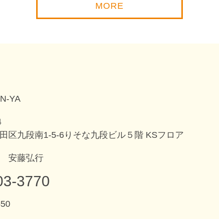
MORE
N-YA
4
田区九段南1-5-6りそな九段ビル５階 KSフロア
 安藤弘行
03-3770
550