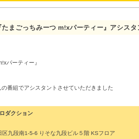
P『たまごっちみーつ m!xパーティー』アシス
m!xパーティー』
んの番組でアシスタントさせていただきました
ロダクション
代田区九段南1-5-6 りそな九段ビル５階 KSフロア