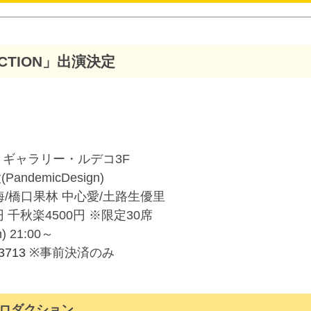
CTION」出演決定
2(sun) ギャラリー・ルデコ3F
ndemicDesign)
海/橋口果林 中心愛/土路生優里
円 千秋楽4500円 ※限定30席
) 21:00～
33713
※事前決済のみ
ロダクション